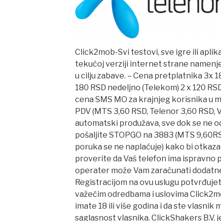
Click2mob-Svi testovi, sve igre ili apli
tekućoj verziji internet strane namenje
u cilju zabave. – Cena pretplatnika 3x 1
180 RSD nedeljno (Telekom) 2 x 120 RSD
cena SMS MO za krajnjeg korisnika u m
PDV (MTS 3,60 RSD, Telenor 3,60 RSD, V
automatski produžava, sve dok se ne od
pošaljite STOPGO na 3883 (MTS 9,60RSD 
poruka se ne naplaćuje) kako bi otkazal
proverite da Vaš telefon ima ispravno
operater može Vam zaračunati dodat
Registracijom na ovu uslugu potvrđujet
važećim odredbama i uslovima Click2mob
imate 18 ili više godina i da ste vlasnik
saglasnost vlasnika. ClickShakers B.V. j