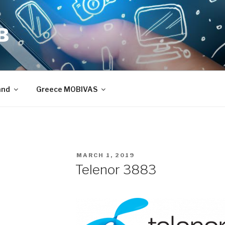
B
and
Greece MOBIVAS
POSTED
MARCH 1, 2019
ON
Telenor 3883