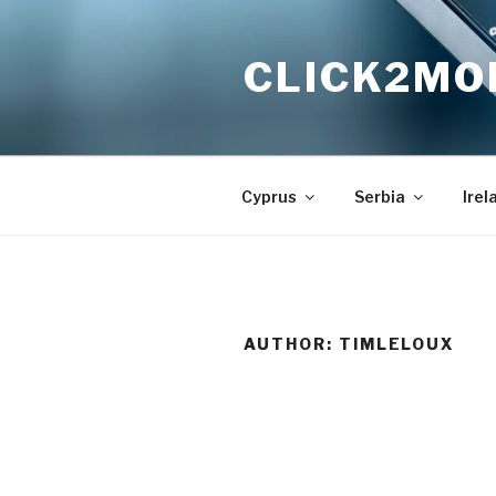
Skip
to
CLICK2MO
content
Cyprus
Serbia
Irel
AUTHOR:
TIMLELOUX