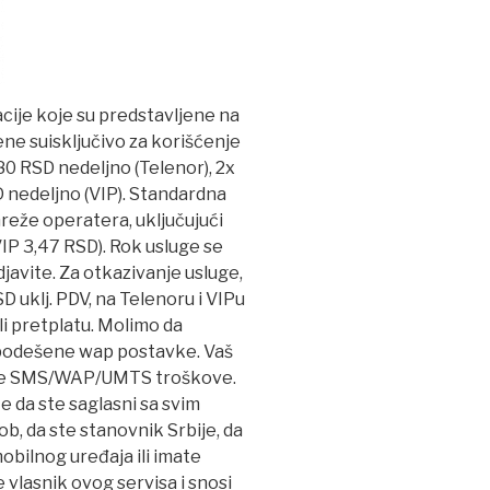
kacije koje su predstavljene na
ne suisključivo za korišćenje
80 RSD nedeljno (Telenor), 2x
 nedeljno (VIP). Standardna
reže operatera, uključujući
IP 3,47 RSD). Rok usluge se
javite. Za otkazivanje usluge,
uklj. PDV, na Telenoru i VIPu
i pretplatu. Molimo da
 podešene wap postavke. Vaš
ne SMS/WAP/UMTS troškove.
e da ste saglasni sa svim
, da ste stanovnik Srbije, da
 mobilnog uređaja ili imate
e vlasnik ovog servisa i snosi