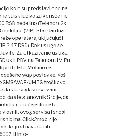
kacije koje su predstavljene na
ne suisključivo za korišćenje
80 RSD nedeljno (Telenor), 2x
 nedeljno (VIP). Standardna
reže operatera, uključujući
IP 3,47 RSD). Rok usluge se
javite. Za otkazivanje usluge,
 uklj. PDV, na Telenoru i VIPu
i pretplatu. Molimo da
 podešene wap postavke. Vaš
ne SMS/WAP/UMTS troškove.
e da ste saglasni sa svim
, da ste stanovnik Srbije, da
 mobilnog uređaja ili imate
e vlasnik ovog servisa i snosi
isnicima. Click2mob nije
bilo koji od navedenih
6882 ili
info-