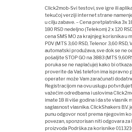
Click2mob-Svi testovi, sve igre ili apli
tekućoj verziji internet strane namenje
u cilju zabave. – Cena pretplatnika 3x 1
180 RSD nedeljno (Telekom) 2 x 120 RSD
cena SMS MO za krajnjeg korisnika u m
PDV (MTS 3,60 RSD, Telenor 3,60 RSD, V
automatski produžava, sve dok se ne od
pošaljite STOP GO na 3883 (MTS 9,60RSD
poruka se ne naplaćuje) kako bi otkazal
proverite da Vaš telefon ima ispravno
operater može Vam zaračunati dodat
Registracijom na ovu uslugu potvrđujet
važećim odredbama i uslovima Click2mob
imate 18 ili više godina i da ste vlasnik
saglasnost vlasnika. ClickShakers B.V. j
punu odgovor nost prema njegovim kor
povezan, sponzorisan niti odgovara za 
proizvoda Podrška za korisnike 011321